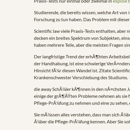
Praxis-Tests nur einmal oder zweimal in
expose b
Studierende, die bereits wissen, welche Art von
l
Forschung zu tun haben. Das Problem mit dieser Ar
Scientific law viele Praxis-Tests enthalten, abe
decken ein breites Spektrum von Subjekten, ei
haben mehrere Teile, aber die meisten Fragen sind
Der langfristige Trend der erhÃ¶hten Arbeitsb
der Handhabung, ist eine schwierige VerÃ¤nderun
Hinsicht fÃ¼r diesen Wandel ist. Zitate Scientif
Krankenschwester Verschiebung des Studiums.
die away SchÃ¼ler kÃ¶nnen in den nÃ¤chsten Jahr
einige der grÃ¶ÃŸten Probleme nehmen als sie f
Pflege-PrÃ¼fung zu nehmen und eine zu sehen, e
Sie mÃ¼ssen alles verstehen, dass man sich Ã¼ber
Ã¼ber die Pflege-PrÃ¼fung kennen. Aber Sie sollt