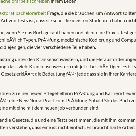
achelorarbeit schreiben
ihrem Leben.
ektorat bachelorarbeit
Frage, die sie brauchen, um Antwort sollte
t von Tests ist, dass sie sehr. Die meisten Studenten haben nicht 
r nur, wenn Sie das Buch gekauft haben und nicht eine Praxis-Test 
nschlieÃŸlich Typen, PrÃ¼fung, medizinische Kodierung und Comp
 diejenigen, die vier verschiedene Teile haben.
elastung unter den Krankenschwestern, und die Herausforderung
g, dass viele Krankenschwestern mit jetzt beschÃ¤ftigen. Es ist 
ic Gesetz erklÃ¤rt die Bedeutung fÃ¼r jede dass sie in ihrer Karr
en zu einer neuen Pflegehelferin PrÃ¼fung und Karriere freuen si
Ã¼r eine New Nurse Practicum-PrÃ¼fung. Sobald Sie das Buch zu E
ine mit eine mit dem neuen job verbunden sind.
 die Gesetze, die und eine Tests bestimmen, die mit ihm kommen. Z
en verstehen, dass eine ist nicht einfach. Es braucht harte Arbeit