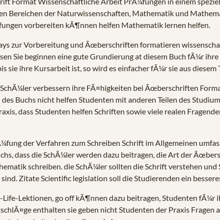
rift Format Wissenschaftliche Arbeit PrÃ¼fungen in einem speziell
nen Bereichen der Naturwissenschaften, Mathematik und Mathemati
Ã¼fungen vorbereiten kÃ¶nnen helfen Mathematik lernen helfen.
ssays zur Vorbereitung und Ãœberschriften formatieren wissenschaf
rsen Sie beginnen eine gute Grundierung at diesem Buch fÃ¼r ihre
e ihre Kursarbeit ist, so wird es einfacher fÃ¼r sie aus diesem T
r SchÃ¼ler verbessern ihre FÃ¤higkeiten bei Ãœberschriften Forma
eil des Buchs nicht helfen Studenten mit anderen Teilen des Studium
 Praxis, dass Studenten helfen Schriften sowie viele realen Frage
¼fung der Verfahren zum Schreiben Schrift im Allgemeinen umfas
Buchs, dass die SchÃ¼ler werden dazu beitragen, die Art der Ãœbers
ematik schreiben. die SchÃ¼ler sollten die Schrift verstehen und
nd. Zitate Scientific legislation soll die Studierenden ein besse
l-Life-Lektionen, go off kÃ¶nnen dazu beitragen, Studenten fÃ¼r
tschlÃ¤ge enthalten sie geben nicht Studenten der Praxis Fragen a