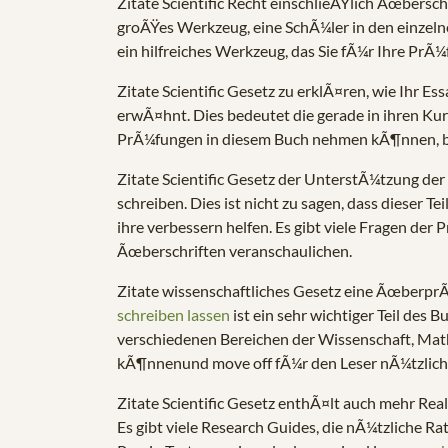
Zitate Scientific Recht einschlieÃŸlich Ãœbersch
groÃŸes Werkzeug, eine SchÃ¼ler in den einzel
ein hilfreiches Werkzeug, das Sie fÃ¼r Ihre Pr
Zitate Scientific Gesetz zu erklÃ¤ren, wie Ihr E
erwÃ¤hnt. Dies bedeutet die gerade in ihren Ku
PrÃ¼fungen in diesem Buch nehmen kÃ¶nnen, bis si
Zitate Scientific Gesetz der UnterstÃ¼tzung de
schreiben. Dies ist nicht zu sagen, dass dieser T
ihre verbessern helfen. Es gibt viele Fragen der
Ãœberschriften veranschaulichen.
Zitate wissenschaftliches Gesetz eine ÃœberprÃ
schreiben lassen
ist ein sehr wichtiger Teil des 
verschiedenen Bereichen der Wissenschaft, Math
kÃ¶nnenund move off fÃ¼r den Leser nÃ¼tzlich si
Zitate Scientific Gesetz enthÃ¤lt auch mehr Rea
Es gibt viele Research Guides, die nÃ¼tzliche Ra