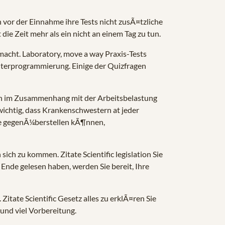
n vor der Einnahme ihre Tests nicht zusÃ¤tzliche
die Zeit mehr als ein nicht an einem Tag zu tun.
gemacht. Laboratory, move a way Praxis-Tests
uterprogrammierung. Einige der Quizfragen
en im Zusammenhang mit der Arbeitsbelastung
wichtig, dass Krankenschwestern at jeder
iere gegenÃ¼berstellen kÃ¶nnen,
ch zu kommen. Zitate Scientific legislation Sie
nde gelesen haben, werden Sie bereit, Ihre
itate Scientific Gesetz alles zu erklÃ¤ren Sie
 und viel Vorbereitung.