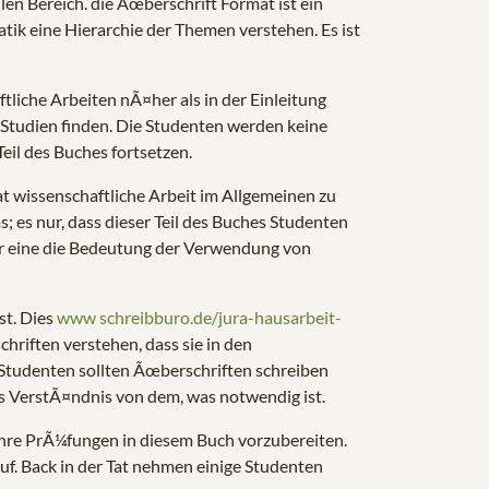
en Bereich. die Ãœberschrift Format ist ein
k eine Hierarchie der Themen verstehen. Es ist
tliche Arbeiten nÃ¤her als in der Einleitung
 Studien finden. Die Studenten werden keine
eil des Buches fortsetzen.
t wissenschaftliche Arbeit im Allgemeinen zu
s; es nur, dass dieser Teil des Buches Studenten
nder eine die Bedeutung der Verwendung von
st. Dies
www schreibburo.de/jura-hausarbeit-
chriften verstehen, dass sie in den
 Studenten sollten Ãœberschriften schreiben
res VerstÃ¤ndnis von dem, was notwendig ist.
 ihre PrÃ¼fungen in diesem Buch vorzubereiten.
uf. Back in der Tat nehmen einige Studenten