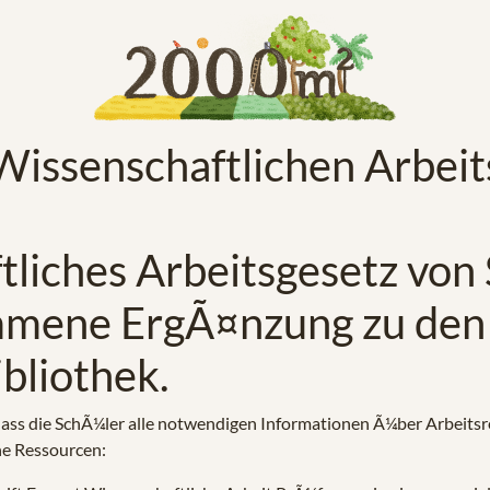
 Wissenschaftlichen Arbeit
tliches Arbeitsgesetz von
mmene ErgÃ¤nzung zu den 
bliothek.
dass die SchÃ¼ler alle notwendigen Informationen Ã¼ber Arbeitsr
che Ressourcen: