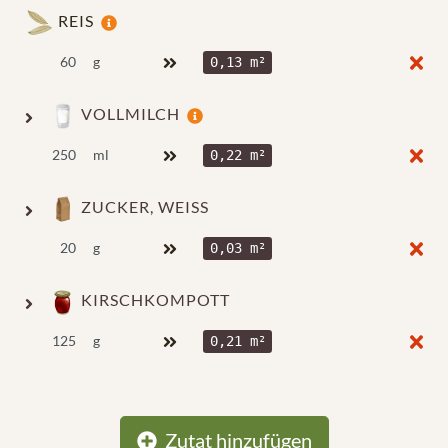
REIS
g
0,13 m²
VOLLMILCH
ml
0,22 m²
ZUCKER, WEISS
g
0,03 m²
KIRSCHKOMPOTT
g
0,21 m²
Zutat hinzufügen