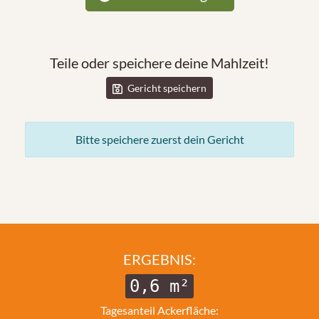
Teile oder speichere deine Mahlzeit!
Gericht speichern
Bitte speichere zuerst dein Gericht
ERGEBNIS:
0,6 m²
© 2025 Zukunftstiftung Landwirtschaft
2000m².eu
Tagesanteil Ackerfläche:
KONTAKT
IMPRESSUM
SPENDEN
ACKERFUNK