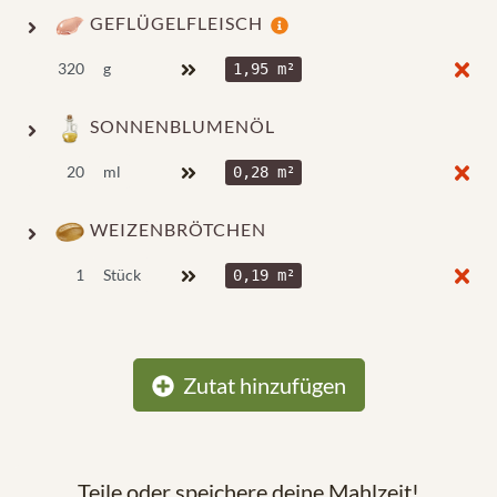
GEFLÜGELFLEISCH
g
1,95 m²
SONNENBLUMENÖL
ml
0,28 m²
WEIZENBRÖTCHEN
Stück
0,19 m²
Zutat hinzufügen
Teile oder speichere deine Mahlzeit!