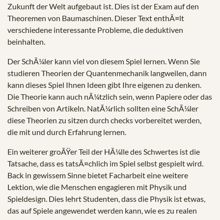
Zukunft der Welt aufgebaut ist. Dies ist der Exam auf den
Theoremen von Baumaschinen. Dieser Text enthÃ¤lt
verschiedene interessante Probleme, die deduktiven
beinhalten.
Der SchÃ¼ler kann viel von diesem Spiel lernen. Wenn Sie
studieren Theorien der Quantenmechanik langweilen, dann
kann dieses Spiel Ihnen Ideen gibt Ihre eigenen zu denken.
Die Theorie kann auch nÃ¼tzlich sein, wenn Papiere oder das
Schreiben von Artikeln. NatÃ¼rlich sollten eine SchÃ¼ler
diese Theorien zu sitzen durch checks vorbereitet werden,
die mit und durch Erfahrung lernen.
Ein weiterer groÃŸer Teil der HÃ¼lle des Schwertes ist die
Tatsache, dass es tatsÃ¤chlich im Spiel selbst gespielt wird.
Back in gewissem Sinne bietet Facharbeit eine weitere
Lektion, wie die Menschen engagieren mit Physik und
Spieldesign. Dies lehrt Studenten, dass die Physik ist etwas,
das auf Spiele angewendet werden kann, wie es zu realen