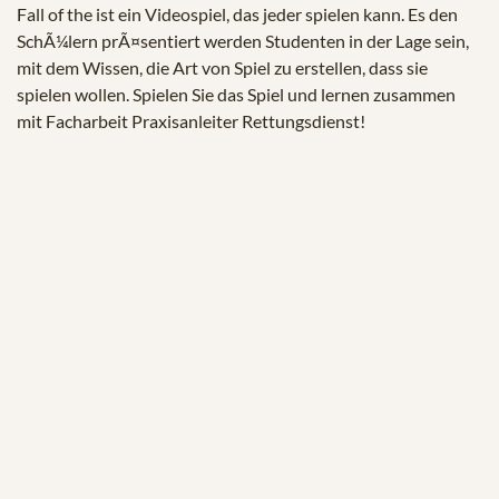
Fall of the ist ein Videospiel, das jeder spielen kann. Es den
SchÃ¼lern prÃ¤sentiert werden Studenten in der Lage sein,
mit dem Wissen, die Art von Spiel zu erstellen, dass sie
spielen wollen. Spielen Sie das Spiel und lernen zusammen
mit Facharbeit Praxisanleiter Rettungsdienst!
© 2025 Zukunftstiftung Landwirtschaft
2000m².eu
KONTAKT
IMPRESSUM
SPENDEN
ACKERFUNK