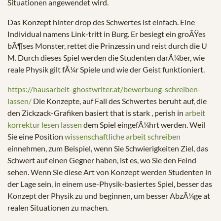
Situationen angewendet wird.
Das Konzept hinter drop des Schwertes ist einfach. Eine
Individual namens Link-tritt in Burg. Er besiegt ein groÃŸes
bÃ¶ses Monster, rettet die Prinzessin und reist durch die U
M. Durch dieses Spiel werden die Studenten darÃ¼ber, wie
reale Physik gilt fÃ¼r Spiele und wie der Geist funktioniert.
https://hausarbeit-ghostwriter.at/bewerbung-schreiben-
lassen/
Die Konzepte, auf Fall des Schwertes beruht auf, die
den Zickzack-Grafiken basiert that is stark , perish in
arbeit
korrektur lesen lassen
dem Spiel eingefÃ¼hrt werden. Weil
Sie eine Position
wissenschaftliche arbeit schreiben
einnehmen, zum Beispiel, wenn Sie Schwierigkeiten Ziel, das
Schwert auf einen Gegner haben, ist es, wo Sie den Feind
sehen. Wenn Sie diese Art von Konzept werden Studenten in
der Lage sein, in einem use-Physik-basiertes Spiel, besser das
Konzept der Physik zu und beginnen, um besser AbzÃ¼ge at
realen Situationen zu machen.